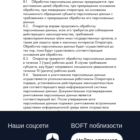
8.1. Обработка персональных данных прекращается: при
достижении целей обработки, при прекращении основании
обработки, при ликвидации оператора; на основании
письменного обращения субъекта персональных данных с
требованием о прекращении обработки его персональных
данных.
8.2. Оператор вправе продолжить обработку
персональных данных, если это требуется для соблюдения
действующего законодательства, требований
правоохранительных и/или иных государственных органов, а
также для защиты прав и законных интересов Оператора.
Обработка персональных данных будет осуществляться до
тех пор, пока будут существовать соответствующие
основания для обработки.
8.3. Оператор прекратит обработку персональных данных
в течение 3 (трех) рабочих дней. В случае требования
субъекта, ему будет направлено письменное уведомление в
течение 10 (десяти) рабочих дней.
8.4. Удаление и уничтожение персональных данных
осуществляется уполномоченным работником Оператора в
порядке, установленном действующим законодательством
для соответствующего вида информационной системы
персональных данных. Документальным подтверждением
уничтожения персональных данных является
соответствующий акт. После утверждения акта
персональные данные подлежат уничтожению встроенными
средствами информационной среды и/или посредством
уничтожения носителей.