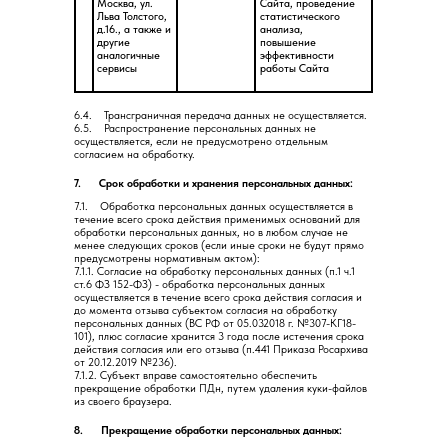
Москва, ул.
Сайта, проведение
Льва Толстого,
статистического
д.16., а также и
анализа,
другие
повышение
аналогичные
эффективности
сервисы
работы Сайта
Наши соцсети
BOFT поблизости
6.4. Трансграничная передача данных не осуществляется.
6.5. Распространение персональных данных не
Найти автомат
осуществляется, если не предусмотрено отдельным
согласием на обработку.
Контакты
Правовая
7. Срок обработки и хранения персональных данных:
информация
8 (800) 555-4356
7.1. Обработка персональных данных осуществляется в
Оферта
Telegram
течение всего срока действия применимых оснований для
Политика обработки
обработки персональных данных, но в любом случае не
hello@boft.ru
персональных данных
менее следующих сроков (если иные сроки не будут прямо
предусмотрены нормативным актом):
7.1.1. Согласие на обработку персональных данных (п.1 ч.1
ст.6 ФЗ 152-ФЗ) - обработка персональных данных
Печатаем фото в 46 странах
осуществляется в течение всего срока действия согласия и
© 2014—2026
до момента отзыва субъектом согласия на обработку
персональных данных (ВС РФ от 05.032018 г. №307-КГ18-
101), плюс согласие хранится 3 года после истечения срока
действия согласия или его отзыва (п.441 Приказа Росархива
от 20.12.2019 №236).
7.1.2. Субъект вправе самостоятельно обеспечить
прекращение обработки ПДн, путем удаления куки-файлов
из своего браузера.
8. Прекращение обработки персональных данных: