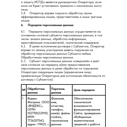
и защиту ИСПДн является руководитель Оператора, если
иное не будет установлено приказом о назначении иного
лица.
5.4. Оператор вправе поручить обработку своим
аффилированным лицам, представителям и иным третьим
лицам.
6. Передача персональных данных:
6.1. Передача персональных данных осуществляется на
основании согласия субъекта персональных данных, в том
числе: анализ данных, обработка информации,
идентификация пользователей, техническая поддержка.
6.2. В целях исполнения договора с Субъектом, Оператор
вправе по своему усмотрению давать поручения на
обработку персональных данных Субъекта любым
Обработчикам персональных данных.
6.3. Субъект персональных данных осведомлён и даёт
своё согласие на передачу и/или предоставление
персональных данных в целях обработки по поручению
Оператора следующим лицам (юридические лица,
привлеченные Оператором для исполнения обязательств по
договору с Субъектом):
Обработчик
Перечень
№
Цель передачи
данных
данных
1
Яндекс
Фамилия,
Обеспечение
Метрика. ООО
имя,
технической
«ЯНДЕКС»,
отчество,
возможности
ОГРН
телефон,
функционирования
1027700229193,
емейл, файлы
Сайта, проведение
ИНН
cookies,
обобщенных
7736207543,
технические
аналитических
адрес: 119021, г.
данные
сведений о работе