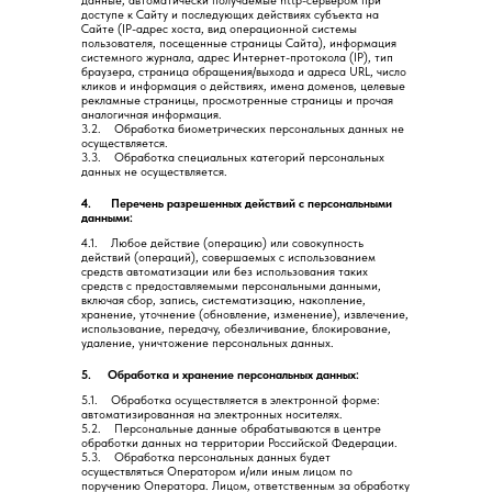
данные, автоматически получаемые http-сервером при
доступе к Сайту и последующих действиях субъекта на
Сайте (IP-адрес хоста, вид операционной системы
пользователя, посещенные страницы Сайта), информация
системного журнала, адрес Интернет-протокола (IP), тип
браузера, страница обращения/выхода и адреса URL, число
кликов и информация о действиях, имена доменов, целевые
рекламные страницы, просмотренные страницы и прочая
аналогичная информация.
3.2. Обработка биометрических персональных данных не
осуществляется.
3.3. Обработка специальных категорий персональных
данных не осуществляется.
4. Перечень разрешенных действий с персональными
данными:
4.1. Любое действие (операцию) или совокупность
действий (операций), совершаемых с использованием
средств автоматизации или без использования таких
средств с предоставляемыми персональными данными,
включая сбор, запись, систематизацию, накопление,
хранение, уточнение (обновление, изменение), извлечение,
использование, передачу, обезличивание, блокирование,
удаление, уничтожение персональных данных.
5. Обработка и хранение персональных данных:
5.1. Обработка осуществляется в электронной форме:
автоматизированная на электронных носителях.
5.2. Персональные данные обрабатываются в центре
обработки данных на территории Российской Федерации.
5.3. Обработка персональных данных будет
осуществляться Оператором и/или иным лицом по
поручению Оператора. Лицом, ответственным за обработку