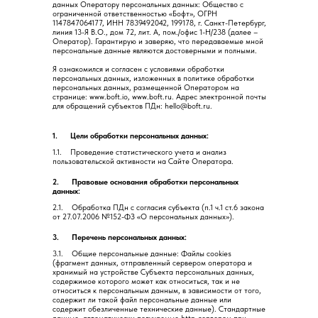
данных Оператору персональных данных: Общество с
ограниченной ответственностью «Бофт», ОГРН
1147847064177, ИНН 7839492042, 199178, г. Санкт-Петербург,
линия 13-Я В.О., дом 72, лит. А, пом./офис 1-Н/238 (далее –
Оператор). Гарантирую и заверяю, что передаваемые мной
персональные данные являются достоверными и полными.
Я ознакомился и согласен с условиями обработки
персональных данных, изложенных в политике обработки
персональных данных, размещенной Оператором на
странице: www.boft.io, www.boft.ru. Адрес электронной почты
для обращений субъектов ПДн: hello@boft.ru.
1. Цели обработки персональных данных:
1.1. Проведение статистического учета и анализ
пользовательской активности на Сайте Оператора.
2. Правовые основания обработки персональных
данных:
2.1. Обработка ПДн с согласия субъекта (п.1 ч.1 ст.6 закона
от 27.07.2006 №152-ФЗ «О персональных данных»).
3. Перечень персональных данных:
3.1. Общие персональные данные: Файлы cookies
(фрагмент данных, отправленный сервером оператора и
хранимый на устройстве Субъекта персональных данных,
содержимое которого может как относиться, так и не
относиться к персональным данным, в зависимости от того,
содержит ли такой файл персональные данные или
содержит обезличенные технические данные). Стандартные